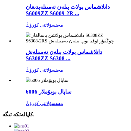
داتلاشماس پولات بىلەن تەمىنلەيدىغان
S6009ZZ S6009-2R ...
مەھسۇلاتنى كۆرۈڭ
داتلاشماس پولات بىلەن تەمىنلەش
S6308ZZ S6308 ...
مەھسۇلاتنى كۆرۈڭ
ساپال بويۇملار 6006
مەھسۇلاتنى كۆرۈڭ
كاپالەتكە ئىگە.