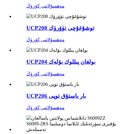
مەھسۇلاتنى كۆرۈڭ
UCP208 توشۇغۇچى تۈۋرۈك
مەھسۇلاتنى كۆرۈڭ
UCP204 بولغان پىللوك بۆلەك
مەھسۇلاتنى كۆرۈڭ
UCP206 بار ياستۇق توپى
مەھسۇلاتنى كۆرۈڭ