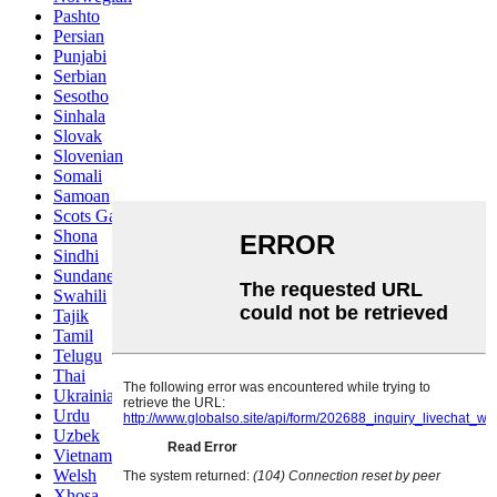
Pashto
Persian
Punjabi
Serbian
Sesotho
Sinhala
Slovak
Slovenian
Somali
Samoan
Scots Gaelic
Shona
Sindhi
Sundanese
Swahili
Tajik
Tamil
Telugu
Thai
Ukrainian
Urdu
Uzbek
Vietnamese
Welsh
Xhosa