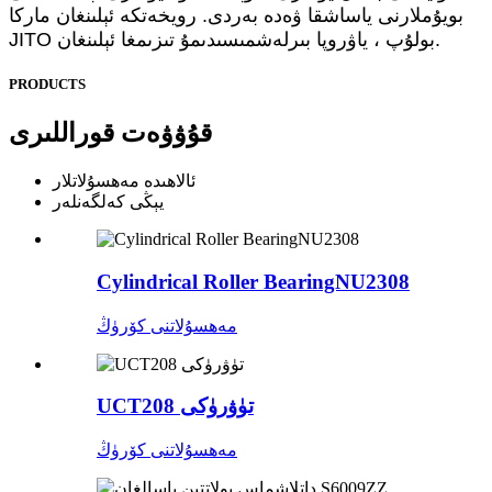
بويۇملارنى ياساشقا ۋەدە بەردى. رويخەتكە ئېلىنغان ماركا
JITO بولۇپ ، ياۋروپا بىرلەشمىسىدىمۇ تىزىمغا ئېلىنغان.
PRODUCTS
قۇۋۋەت قوراللىرى
ئالاھىدە مەھسۇلاتلار
يېڭى كەلگەنلەر
Cylindrical Roller BearingNU2308
مەھسۇلاتنى كۆرۈڭ
UCT208 تۈۋرۈكى
مەھسۇلاتنى كۆرۈڭ