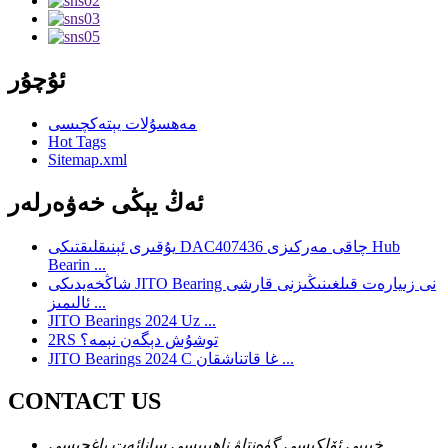
ئۇچۇر
مەھسۇلات يېتەكچىسى
Hot Tags
Sitemap.xml
ئەڭ يېڭى خەۋەرلەر
يۇقىرى ئېنىقلىقتىكى DAC407436 چاقى مەركىزى Hub
Bearin ...
شاڭخەيدىكى JITO Bearing نى زىيارەت قىلغىنىڭىزنى قارشى
ئالىمىز ...
JITO Bearings 2024 Uz ...
2RS توشۇش دېگەن نېمە؟
JITO Bearings 2024 C غا قاتناشقان ...
CONTACT US
خېبېي ئۆلكىسى گۈەنتاۋ ناھىيىسى سانائەت باغچىسى