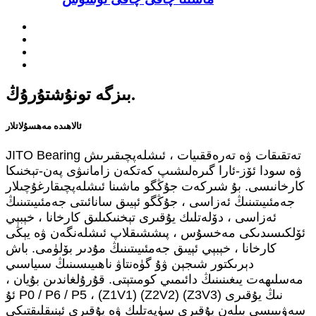
بىزگە تونۇشتۇرۇڭ.
ئالاھىدە مەھسۇلاتلار
JITO Bearing تەتقىقات ۋە تەرەققىيات ، ئىشلەپچىقىرىش
ۋە سودا ئۆز-ئارا گىرەلىشىپ كەتكەن زامانىۋى پەن-تېخنىكا
كارخانىسى. بۇ شىركەت جۇڭگو ماشىنا ئىشلەپچىقارغۇچىلار
جەمئىيىتىنىڭ ئەزاسى ، جۇڭگو ئېيىق سانائىتى جەمئىيىتىنىڭ
ئەزاسى ، دۆلەتلىك يۇقىرى تېخنىكىلىق كارخانا ، خېبېي
ئۆلكىسىدىكى مەخسۇس ، پىششىقلاپ ئىشلەنگەن ۋە يېڭى
كارخانا ، خېبېي ئېيىق جەمئىيىتىنىڭ مۇدىر بۆلۈمى. باش
دېرىكتور شىجېن ۋۇ گۈەنتاۋ ناھىيىسىنىڭ سىياسىي
مەسلىھەت يىغىنىنىڭ دائىمىي كومىتېتى. قۇرۇلغاندىن بۇيان ،
ئۇ P0 / P6 / P5 ، (Z1V1) (Z2V2) (Z3V3) نىڭ يۇقىرى
سەۋىيىسى بىلەن يۇقىرى سۈپەتلىك ۋە يۇقىرى ئېنىقلىقتىكى