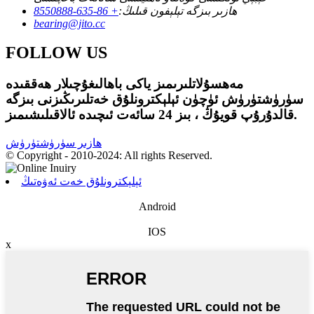
ھازىر بىزگە تېلېفون قىلىڭ:
+ 86-635-8550888
bearing@jito.cc
FOLLOW US
مەھسۇلاتلىرىمىز ياكى باھالىغۇچىلار ھەققىدە
سۈرۈشتۈرۈش ئۈچۈن ئېلېكترونلۇق خەتلىرىڭىزنى بىزگە
قالدۇرۇپ قويۇڭ ، بىز 24 سائەت ئىچىدە ئالاقىلىشىمىز.
ھازىر سۈرۈشتۈرۈش
© Copyright - 2010-2024: All rights Reserved.
ئېلېكترونلۇق خەت ئەۋەتىڭ
Android
IOS
x