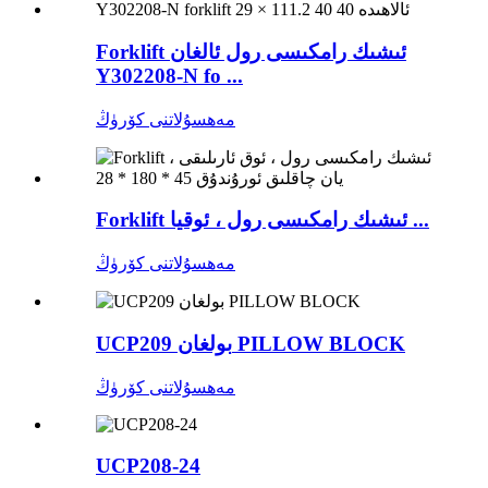
Forklift ئىشىك رامكىسى رول ئالغان
Y302208-N fo ...
مەھسۇلاتنى كۆرۈڭ
Forklift ئىشىك رامكىسى رول ، ئوقيا ...
مەھسۇلاتنى كۆرۈڭ
UCP209 بولغان PILLOW BLOCK
مەھسۇلاتنى كۆرۈڭ
UCP208-24