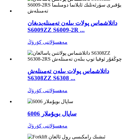
داتلاشماس پولات بىلەن تەمىنلەيدىغان
S6009ZZ S6009-2R ...
مەھسۇلاتنى كۆرۈڭ
داتلاشماس پولات بىلەن تەمىنلەش
S6308ZZ S6308 ...
مەھسۇلاتنى كۆرۈڭ
ساپال بويۇملار 6006
مەھسۇلاتنى كۆرۈڭ